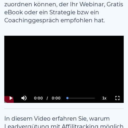
zuordnen können, der Ihr Webinar, Gratis
eBook oder ein Strategie bzw ein
Coachinggespräch empfohlen hat.
0:00
/
0:00
1x
Current
Duration
Loaded
:
Play
Mute
Playback
Fulls
Time
0.00%
Rate
In diesem Video erfahren Sie, warum
Leadvergütung mit Affilitracking möglich