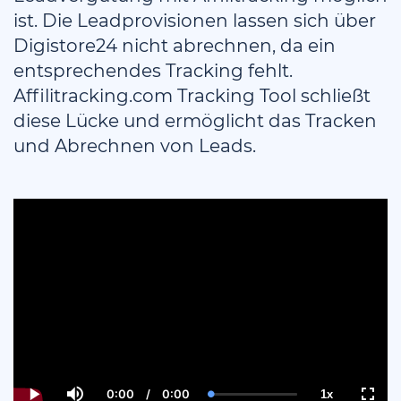
ist. Die Leadprovisionen lassen sich über
Digistore24 nicht abrechnen, da ein
entsprechendes Tracking fehlt.
Affilitracking.com Tracking Tool schließt
diese Lücke und ermöglicht das Tracken
und Abrechnen von Leads.
0:00
/
0:00
1x
Current
Duration
Loaded
:
Play
Mute
Playback
Fulls