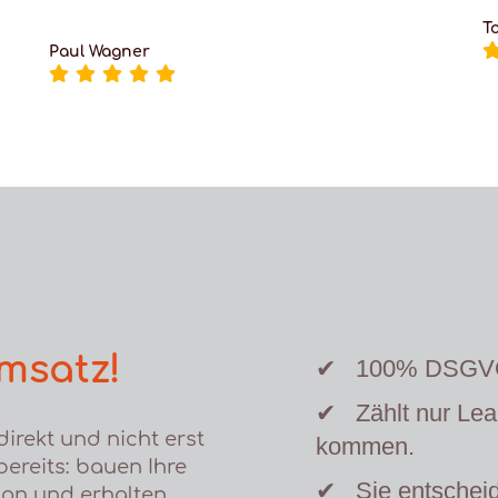
T
Paul Wagner
msatz!
✔
100% DSGVO-
✔
Zählt nur Le
direkt und nicht erst
kommen.
bereits: bauen Ihre
✔
Sie entschei
tion und erhalten