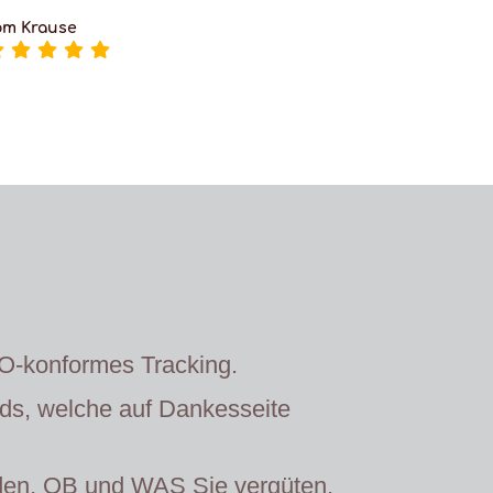
om Krause
konformes Tracking.
ads, welche auf Dankesseite
den, OB und WAS Sie vergüten.