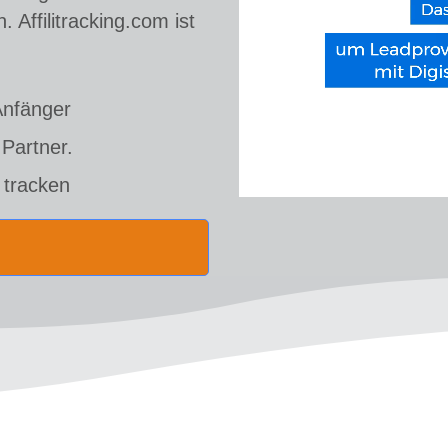
en.
Affilitracking.com ist
Anfänger
Partner.
/
 tracken
Unmute