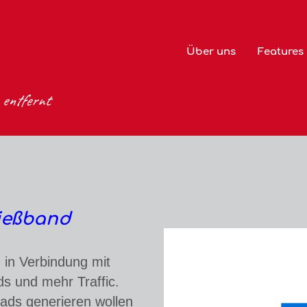
Über uns
Features
 entfernt
ießband
 in Verbindung mit
s und mehr Traffic.
ads generieren wollen