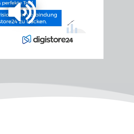
Loaded
:
Playback
Quality
100.00%
Rate